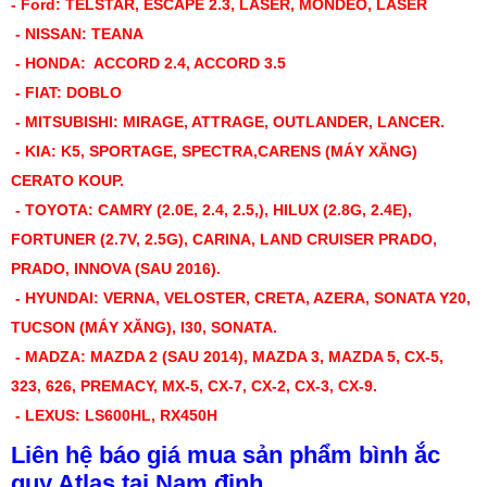
- Ford: TELSTAR, ESCAPE 2.3, LASER, MONDEO, LASER
- NISSAN: TEANA
- HONDA: ACCORD 2.4, ACCORD 3.5
- FIAT: DOBLO
- MITSUBISHI: MIRAGE, ATTRAGE, OUTLANDER, LANCER.
- KIA: K5, SPORTAGE, SPECTRA,CARENS (MÁY XĂNG)
CERATO KOUP.
- TOYOTA: CAMRY (2.0E, 2.4, 2.5,), HILUX (2.8G, 2.4E),
FORTUNER (2.7V, 2.5G), CARINA, LAND CRUISER PRADO,
PRADO, INNOVA (SAU 2016).
- HYUNDAI: VERNA, VELOSTER, CRETA, AZERA, SONATA Y20,
TUCSON (MÁY XĂNG), I30, SONATA.
- MADZA: MAZDA 2 (SAU 2014), MAZDA 3, MAZDA 5, CX-5,
323, 626, PREMACY, MX-5, CX-7, CX-2, CX-3, CX-9.
- LEXUS: LS600HL, RX450H
Liên hệ báo giá mua sản phẩm bình ắc
quy Atlas tại Nam định