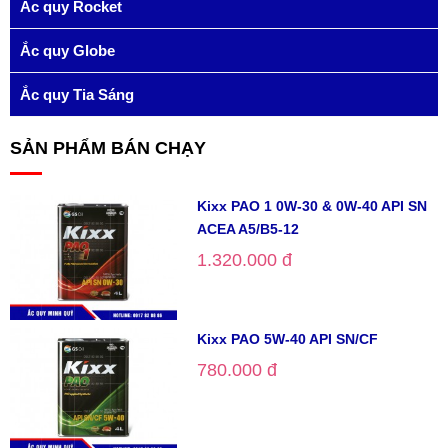
Ắc quy Rocket
Ắc quy Globe
Ắc quy Tia Sáng
SẢN PHẨM BÁN CHẠY
Kixx PAO 1 0W-30 & 0W-40 API SN
ACEA A5/B5-12
1.320.000 đ
Kixx PAO 5W-40 API SN/CF
780.000 đ