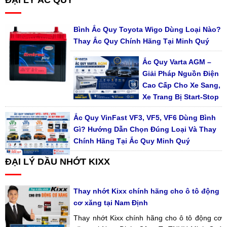
Bình Ắc Quy Toyota Wigo Dùng Loại Nào?
Thay Ắc Quy Chính Hãng Tại Minh Quý
Ắc Quy Varta AGM –
Giải Pháp Nguồn Điện
Cao Cấp Cho Xe Sang,
Xe Trang Bị Start-Stop
Ắc Quy VinFast VF3, VF5, VF6 Dùng Bình
Gì? Hướng Dẫn Chọn Đúng Loại Và Thay
Chính Hãng Tại Ắc Quy Minh Quý
ĐẠI LÝ DẦU NHỚT KIXX
Thay nhớt Kixx chính hãng cho ô tô động
cơ xăng tại Nam Định
Thay nhớt Kixx chính hãng cho ô tô động cơ