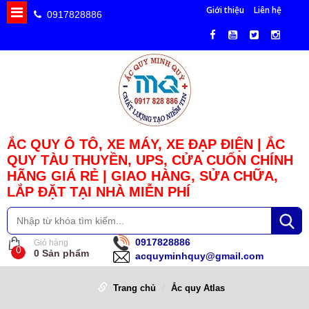
Giới thiệu
Liên hệ
0917828886
ẮC QUY Ô TÔ, XE MÁY, XE ĐẠP ĐIỆN | ẮC
QUY TÀU THUYỀN, UPS, CỬA CUỐN CHÍNH
HÃNG GIÁ RẺ | GIAO HÀNG, SỬA CHỮA,
LẮP ĐẶT TẠI NHÀ MIỄN PHÍ
0917828886
Giỏ hàng
0
0
Sản phẩm
acquyminhquy@gmail.com
Trang chủ
Ắc quy Atlas