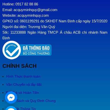
Hotline: 0917 82 88 86
Email: acquyminhquy@gmail.com
Website: acquyminhquy.com
GPKD số: 0601199291 do SKHDT Nam Định cấp ngày 15/7/2020
Người đại diện: Trương Văn Quý
Stk: 11233888 Ngân Hàng TMCP Á châu ACB chi nhánh Nam
Định
CHÍNH SÁCH
Hình Thức thanh toán
Vận Chuyển và lắp đặt
Đổi Trả và Hoàn Tiền
Chính Sách và Quy Định Chung
Bảo Mật Thông Tin