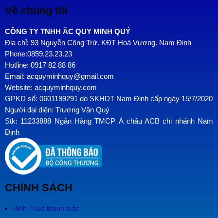
Về chúng tôi
CÔNG TY TNHH ẮC QUY MINH QUÝ
Địa chỉ: 93 Nguyễn Công Trứ. KĐT Hoà Vượng. Nam Định
Phone:0859.23.23.23
Hotline: 0917 82 88 86
Email: acquyminhquy@gmail.com
Website: acquyminhquy.com
GPKD số: 0601199291 do SKHDT Nam Định cấp ngày 15/7/2020
Người đại diện: Trương Văn Quý
Stk: 11233888 Ngân Hàng TMCP Á châu ACB chi nhánh Nam
Định
CHÍNH SÁCH
Hình Thức thanh toán