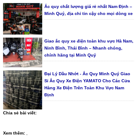
Ắc quy chất lượng giá rẻ nhất Nam Định –
Minh Quý, địa chỉ tin cậy cho mọi dòng xe
Giao ắc quy xe điện toàn khu vực Hà Nam,
Ninh Bình, Thái Bình – Nhanh chóng,
chính hãng tại Minh Quý
Đại Lý Dầu Nhớt - Ắc Quy Minh Quý Giao
Sỉ Ắc Quy Xe Điện YAMATO Cho Các Cửa
Hàng Xe Điện Trên Toàn Khu Vực Nam
Định
Chia sẻ bài viết:
Xem thêm:
,