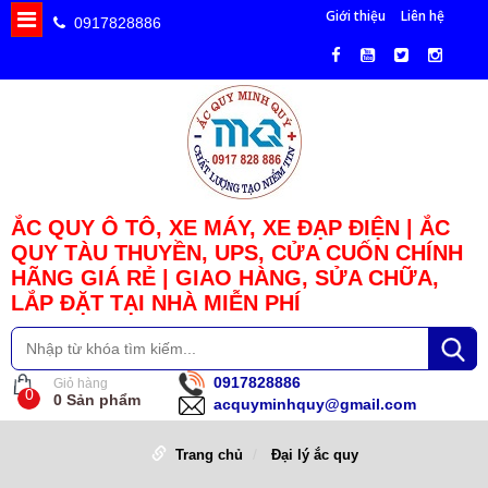
Giới thiệu
Liên hệ
0917828886
ẮC QUY Ô TÔ, XE MÁY, XE ĐẠP ĐIỆN | ẮC
QUY TÀU THUYỀN, UPS, CỬA CUỐN CHÍNH
HÃNG GIÁ RẺ | GIAO HÀNG, SỬA CHỮA,
LẮP ĐẶT TẠI NHÀ MIỄN PHÍ
0917828886
Giỏ hàng
0
0
Sản phẩm
acquyminhquy@gmail.com
Trang chủ
Đại lý ắc quy