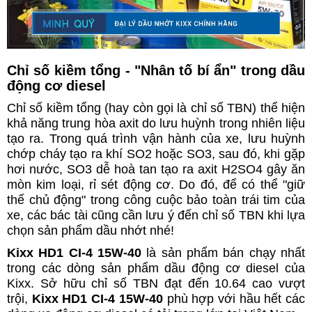
Chỉ số kiềm tổng - "Nhân tố bí ẩn" trong dầu
động cơ diesel
Chỉ số kiềm tổng (hay còn gọi là chỉ số TBN) thể hiện
khả năng trung hòa axit do lưu huỳnh trong nhiên liệu
tạo ra. Trong quá trình vận hành của xe, lưu huỳnh
chớp cháy tạo ra khí SO2 hoặc SO3, sau đó, khi gặp
hơi nước, SO3 dễ hoà tan tạo ra axit H2SO4 gây ăn
mòn kim loại, rỉ sét động cơ. Do đó, để có thể "giữ
thế chủ động" trong công cuộc bảo toàn trái tim của
xe, các bác tài cũng cần lưu ý đến chỉ số TBN khi lựa
chọn sản phẩm dầu nhớt nhé!
Kixx HD1 CI-4 15W-40
là sản phẩm bán chạy nhất
trong các dòng sản phẩm dầu động cơ diesel của
Kixx. Sở hữu chỉ số TBN đạt đến 10.64 cao vượt
trội,
Kixx HD1 CI-4 15W-40
phù hợp với hầu hết các