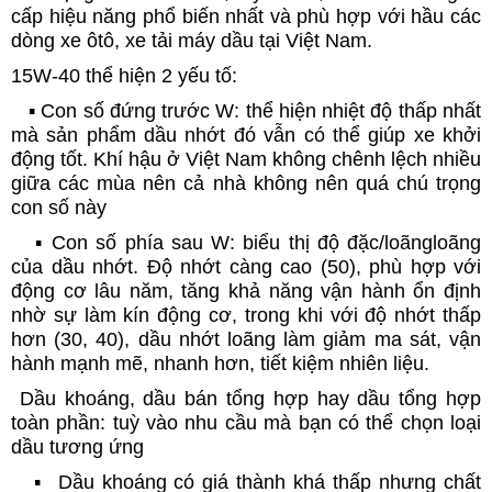
cấp hiệu năng phổ biến nhất và phù hợp với hầu các
dòng xe ôtô, xe tải máy dầu tại Việt Nam.
15W-40 thể hiện 2 yếu tố:
▪️ Con số đứng trước W: thể hiện nhiệt độ thấp nhất
mà sản phẩm dầu nhớt đó vẫn có thể giúp xe khởi
động tốt. Khí hậu ở Việt Nam không chênh lệch nhiều
giữa các mùa nên cả nhà không nên quá chú trọng
con số này
▪️ Con số phía sau W: biểu thị độ đặc/loãngloãng
của dầu nhớt. Độ nhớt càng cao (50), phù hợp với
động cơ lâu năm, tăng khả năng vận hành ổn định
nhờ sự làm kín động cơ, trong khi với độ nhớt thấp
hơn (30, 40), dầu nhớt loãng làm giảm ma sát, vận
hành mạnh mẽ, nhanh hơn, tiết kiệm nhiên liệu.
Dầu khoáng, dầu bán tổng hợp hay dầu tổng hợp
toàn phần: tuỳ vào nhu cầu mà bạn có thể chọn loại
dầu tương ứng
▪️ Dầu khoáng có giá thành khá thấp nhưng chất