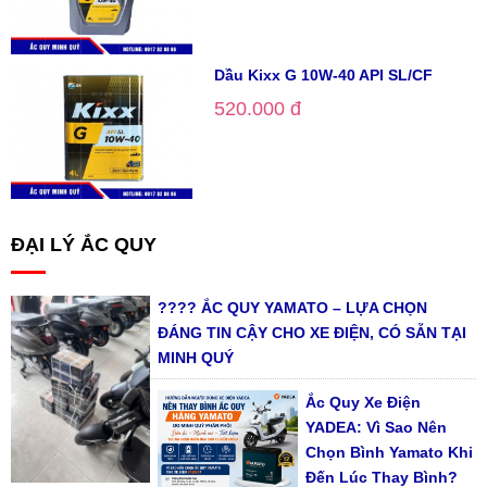
Dầu Kixx G 10W-40 API SL/CF
520.000 đ
ĐẠI LÝ ẮC QUY
???? ẮC QUY YAMATO – LỰA CHỌN
ĐÁNG TIN CẬY CHO XE ĐIỆN, CÓ SẴN TẠI
MINH QUÝ
Ắc Quy Xe Điện
YADEA: Vì Sao Nên
Chọn Bình Yamato Khi
Đến Lúc Thay Bình?