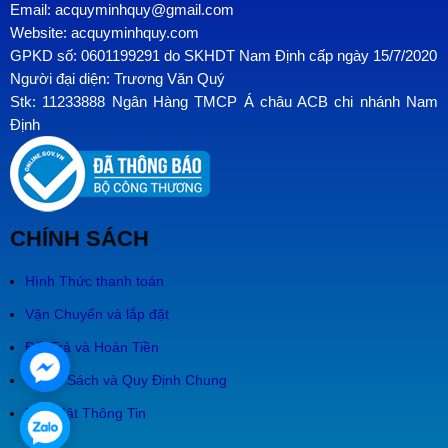
Email: acquyminhquy@gmail.com
Website: acquyminhquy.com
GPKD số: 0601199291 do SKHDT Nam Định cấp ngày 15/7/2020
Người đại diện: Trương Văn Quý
Stk: 11233888 Ngân Hàng TMCP Á châu ACB chi nhánh Nam
Định
CHÍNH SÁCH
Hình Thức thanh toán
Vận Chuyển và lắp đặt
Đổi Trả và Hoàn Tiền
Chính Sách và Quy Định Chung
Bảo Mật Thông Tin