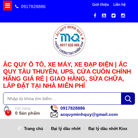
Giới thiệu
Liên hệ
0917828886
ẮC QUY Ô TÔ, XE MÁY, XE ĐẠP ĐIỆN | ẮC
QUY TÀU THUYỀN, UPS, CỬA CUỐN CHÍNH
HÃNG GIÁ RẺ | GIAO HÀNG, SỬA CHỮA,
LẮP ĐẶT TẠI NHÀ MIỄN PHÍ
0917828886
Giỏ hàng
0
0
Sản phẩm
acquyminhquy@gmail.com
Trang chủ
Đại lý dầu nhớt
Đại lý dầu nhớt Kixx