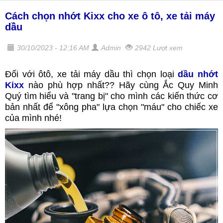
Cách chọn nhớt Kixx cho xe ô tô, xe tải máy
dầu
30/10/2023 - 12:16 AM
Admin
2942 Lượt xem
Đối với ôtô, xe tải máy dầu thì chọn loại
dầu nhớt
Kixx
nào phù hợp nhất?? Hãy cùng Ắc Quy Minh
Quý tìm hiểu và "trang bị" cho mình các kiến thức cơ
bản nhất để "xông pha" lựa chọn "máu" cho chiếc xe
của mình nhé!