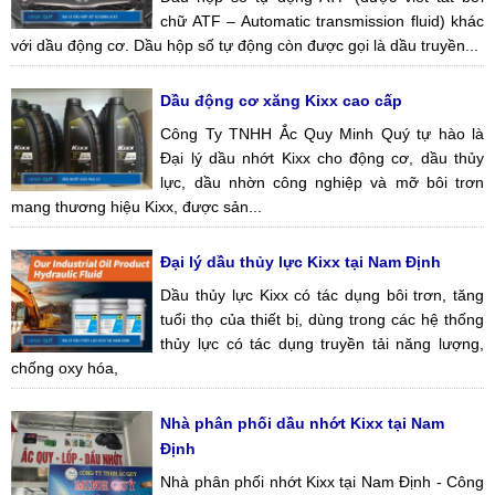
chữ ATF – Automatic transmission fluid) khác
với dầu động cơ. Dầu hộp số tự động còn được gọi là dầu truyền...
Dầu động cơ xăng Kixx cao cấp
Công Ty TNHH Ắc Quy Minh Quý tự hào là
Đại lý dầu nhớt Kixx cho động cơ, dầu thủy
lực, dầu nhờn công nghiệp và mỡ bôi trơn
mang thương hiệu Kixx, được sản...
Đại lý dầu thủy lực Kixx tại Nam Định
Dầu thủy lực Kixx có tác dụng bôi trơn, tăng
tuổi thọ của thiết bị, dùng trong các hệ thống
thủy lực có tác dụng truyền tải năng lượng,
chống oxy hóa,
Nhà phân phối dầu nhớt Kixx tại Nam
Định
Nhà phân phối nhớt Kixx tại Nam Định - Công