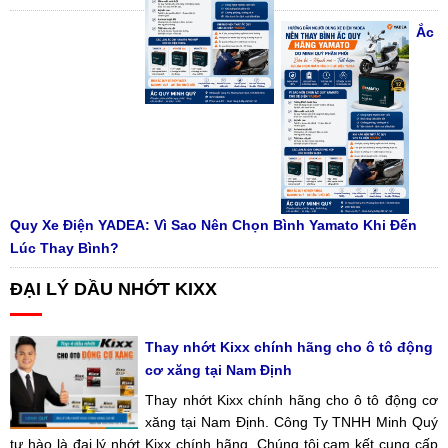
Ắc
Quy Xe Điện YADEA: Vì Sao Nên Chọn Bình Yamato Khi Đến
Lúc Thay Bình?
ĐẠI LÝ DẦU NHỚT KIXX
Thay nhớt Kixx chính hãng cho ô tô động
cơ xăng tại Nam Định
Thay nhớt Kixx chính hãng cho ô tô động cơ
xăng tại Nam Định. Công Ty TNHH Minh Quý
tự hào là đại lý nhớt Kixx chính hãng. Chúng tôi cam kết cung cấp