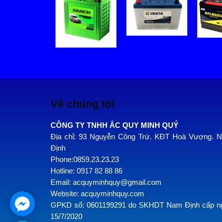
Về chúng tôi
CÔNG TY TNHH ẮC QUY MINH QUÝ
Địa chỉ: 93 Nguyễn Công Trứ. KĐT Hoà Vượng. 
Định
Phone:0859.23.23.23
Hotline: 0917 82 88 86
Email: acquyminhquy@gmail.com
Website: acquyminhquy.com
GPKD số: 0601199291 do SKHDT Nam Định cấp n
15/7/2020