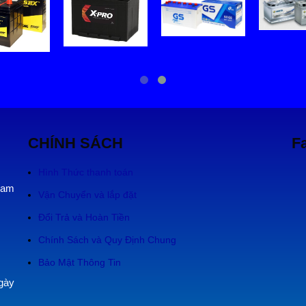
CHÍNH SÁCH
F
Hình Thức thanh toán
Nam
Vận Chuyển và lắp đặt
Đổi Trả và Hoàn Tiền
Chính Sách và Quy Định Chung
Bảo Mật Thông Tin
gày