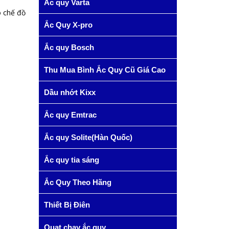
Ắc quy Varta
o chế đồ
Ắc Quy X-pro
Ắc quy Bosch
Thu Mua Bình Ắc Quy Cũ Giá Cao
Dầu nhớt Kixx
Ắc quy Emtrac
Ắc quy Solite(Hàn Quốc)
Ắc quy tia sáng
Ắc Quy Theo Hãng
Thiết Bị Điên
Quạt chạy ắc quy