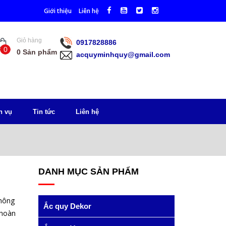
Giới thiệu
Liên hệ
Giỏ hàng
0917828886
0
0
Sản phẩm
acquyminhquy@gmail.com
h vụ
Tin tức
Liên hệ
DANH MỤC SẢN PHẨM
không
Ắc quy Dekor
 hoàn