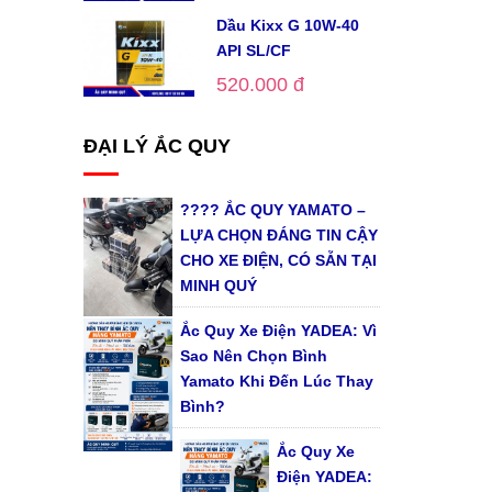
Dầu Kixx G 10W-40
API SL/CF
520.000 đ
ĐẠI LÝ ẮC QUY
???? ẮC QUY YAMATO –
LỰA CHỌN ĐÁNG TIN CẬY
CHO XE ĐIỆN, CÓ SẴN TẠI
MINH QUÝ
Ắc Quy Xe Điện YADEA: Vì
Sao Nên Chọn Bình
Yamato Khi Đến Lúc Thay
Bình?
Ắc Quy Xe
Điện YADEA: