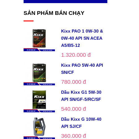
SẢN PHẨM BÁN CHẠY
Kixx PAO 1 0W-30 &
0W-40 API SN ACEA
A5/B5-12
1.320.000 đ
Kixx PAO 5W-40 API
SN/CF
780.000 đ
Dầu Kixx G1 5W-30
API SN/GF-5/RC/SF
540.000 đ
Dầu Kixx G 10W-40
API SJ/CF
360.000 đ