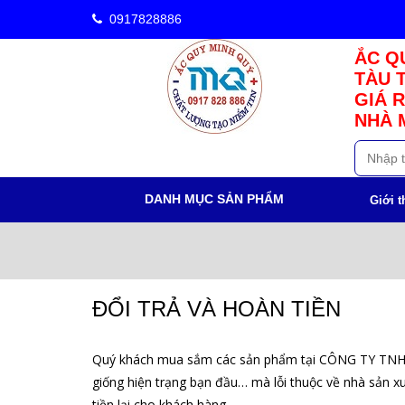
0917828886
ẮC QU
TÀU 
GIÁ R
NHÀ 
DANH MỤC SẢN PHẨM
Giới t
ĐỔI TRẢ VÀ HOÀN TIỀN
Quý khách mua sắm các sản phẩm tại
CÔNG TY TNH
giống hiện trạng bạn đầu… mà lỗi thuộc về nhà sản x
tiền lại cho khách hàng.