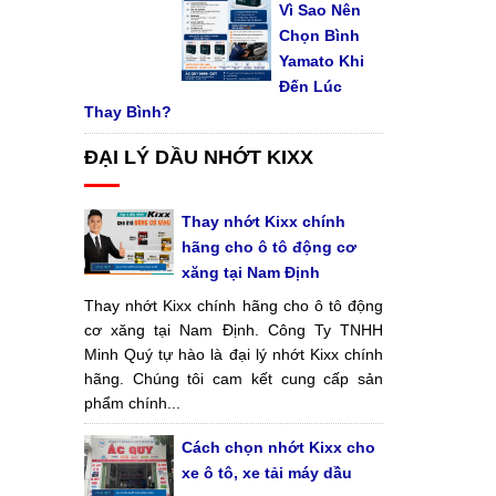
Vì Sao Nên
Chọn Bình
Yamato Khi
Đến Lúc
Thay Bình?
ĐẠI LÝ DẦU NHỚT KIXX
Thay nhớt Kixx chính
hãng cho ô tô động cơ
xăng tại Nam Định
Thay nhớt Kixx chính hãng cho ô tô động
cơ xăng tại Nam Định. Công Ty TNHH
Minh Quý tự hào là đại lý nhớt Kixx chính
hãng. Chúng tôi cam kết cung cấp sản
phẩm chính...
Cách chọn nhớt Kixx cho
xe ô tô, xe tải máy dầu