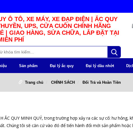
Y Ô TÔ, XE MÁY, XE ĐẠP ĐIỆN | ẮC QUY
THUYỀN, UPS, CỬA CUỐN CHÍNH HÃNG
Ẻ | GIAO HÀNG, SỬA CHỮA, LẮP ĐẶT TẠI
MIỄN PHÍ
hiệu
Sản phẩm
Đại lý ắc quy
Đại lý dầu nhớt
Dịc
Trang chủ
CHÍNH SÁCH
Đổi Trả và Hoàn Tiền
H ẮC QUY MINH QUÝ
, trong trường hợp xảy ra các sự cố: hư hỏng, 
uất. Chúng tôi sẽ căn cứ vào đó để tiến hành đổi mới sản phẩm hoặc