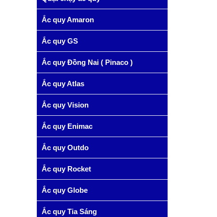
Ắc quy Amaron
Ắc quy GS
Ắc quy Đồng Nai ( Pinaco )
Ắc quy Atlas
Ắc quy Vision
Ắc quy Enimac
Ắc quy Outdo
Ắc quy Rocket
Ắc quy Globe
Ắc quy Tia Sáng