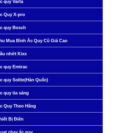
c quy Varta
c Quy X-pro
c quy Bosch
hu Mua Bình Ắc Quy Cũ Giá Cao
ầu nhớt Kixx
c quy Emtrac
c quy Solite(Hàn Quốc)
c quy tia sáng
c Quy Theo Hãng
hiết Bị Điên
uạt chạy ắc quy