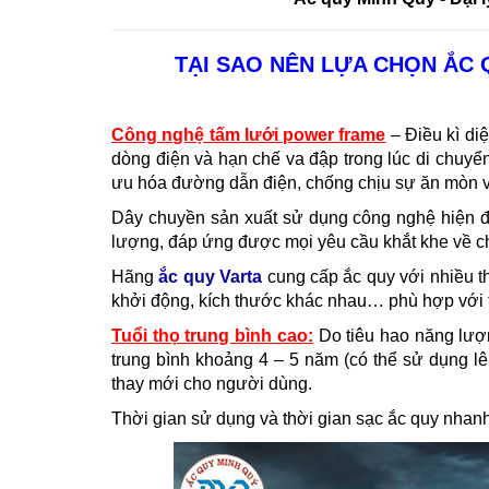
TẠI SAO NÊN LỰA CHỌN ẮC 
Công nghệ tấm lưới power frame
– Điều kì di
dòng điện và hạn chế va đập trong lúc di chuyển
ưu hóa đường dẫn điện, chống chịu sự ăn mòn và
Dây chuyền sản xuất sử dụng công nghệ hiện đạ
lượng, đáp ứng được mọi yêu cầu khắt khe về c
Hãng
ắc quy Varta
cung cấp ắc quy với nhiều t
khởi động, kích thước khác nhau… phù hợp với 
Tuổi thọ trung bình cao:
Do tiêu hao năng lượng
trung bình khoảng 4 – 5 năm (có thể sử dụng lên
thay mới cho người dùng.
Thời gian sử dụng và thời gian sạc ắc quy nhanh