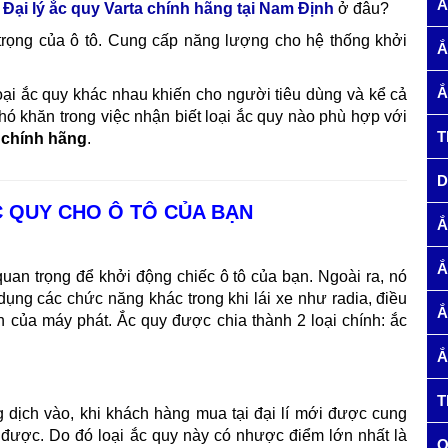
Ắ
y
Đại lý ắc quy Varta chính hãng tại Nam Định
ở đâu?
trọng của ô tô. Cung cấp năng lượng cho hệ thống khởi
Ắ
Ắ
loại ắc quy khác nhau khiến cho người tiêu dùng và kể cả
hó khăn trong việc nhận biết loại ắc quy nào phù hợp với
T
 chính hãng
.
D
C QUY CHO Ô TÔ CỦA BẠN
Ắ
Ắ
uan trọng để khởi động chiếc ô tô của bạn. Ngoài ra, nó
dụng các chức năng khác trong khi lái xe như radia, điều
Ắ
của máy phát. Ắc quy được chia thành 2 loại chính: ắc
Ắ
T
dịch vào, khi khách hàng mua tại đại lí mới được cung
được. Do đó loại ắc quy này có nhược điểm lớn nhất là
Q