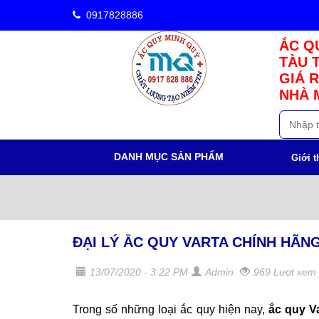
0917828886
ẮC QU
TÀU 
GIÁ R
NHÀ 
DANH MỤC SẢN PHẨM
Giới t
ĐẠI LÝ ẮC QUY VARTA CHÍNH HÃNG
13/07/2020 - 3:22 PM
Admin
969 Lượt xem
Trong số những loại ắc quy hiện nay,
ắc quy V