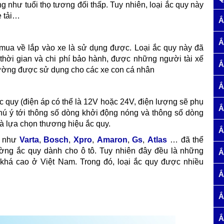
ng như tuổi thọ tương đối thấp. Tuy nhiên, loại ắc quy này
e tải…
Ắ
Ắ
 mua về lắp vào xe là sử dụng được. Loại ắc quy này đã
 thời gian và chi phí bảo hành, được những người tài xế
Ắ
hường được sử dụng cho các xe con cá nhân
Ắ
ắc quy (điện áp có thể là 12V hoặc 24V, điện lượng sẽ phụ
Ắ
chú ý tới thông số dòng khởi động nóng và thông số dòng
và lựa chọn thương hiệu ắc quy.
Ắ
i như
Varta
,
Bosch
,
Xpro
,
Amaron
,
Gs
,
Atlas
… đã thể
ường ắc quy dành cho ô tô. Tuy nhiên đây đều là những
Ắ
khá cao ở Việt Nam. Trong đó, loại ắc quy được nhiều
Ắ
Ắ
Ắ