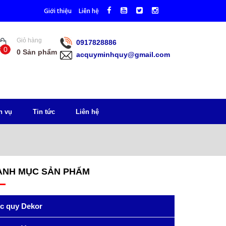
Giới thiệu
Liên hệ
Giỏ hàng
0917828886
0
0
Sản phẩm
acquyminhquy@gmail.com
h vụ
Tin tức
Liên hệ
ANH MỤC SẢN PHẨM
c quy Dekor