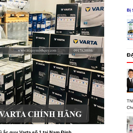
Bị 
Đ
TN
Chú
ý ắc quy Varta số 1 tại Nam Định