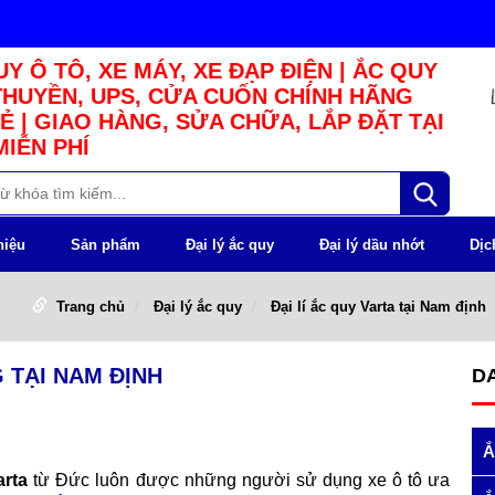
Y Ô TÔ, XE MÁY, XE ĐẠP ĐIỆN | ẮC QUY
THUYỀN, UPS, CỬA CUỐN CHÍNH HÃNG
Ẻ | GIAO HÀNG, SỬA CHỮA, LẮP ĐẶT TẠI
MIỄN PHÍ
hiệu
Sản phẩm
Đại lý ắc quy
Đại lý dầu nhớt
Dịc
Trang chủ
Đại lý ắc quy
Đại lí ắc quy Varta tại Nam định
 TẠI NAM ĐỊNH
D
Ắ
arta
từ Đức luôn được những người sử dụng xe ô tô ưa