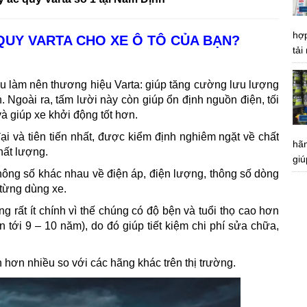
hợp
QUY VARTA CHO XE Ô TÔ CỦA BẠN?
tải
ệu làm nên thương hiệu Varta: giúp tăng cường lưu lượng
. Ngoài ra, tấm lười này còn giúp ổn định nguồn điện, tối
 giúp xe khởi động tốt hơn.
i và tiên tiến nhất, được kiểm định nghiêm ngặt về chất
hã
hất lượng.
giú
hông số khác nhau về điện áp, điện lượng, thông số dòng
từng dùng xe.
 rất ít chính vì thế chúng có độ bện và tuổi thọ cao hơn
 tới 9 – 10 năm), do đó giúp tiết kiệm chi phí sửa chữa,
 hơn nhiều so với các hãng khác trên thị trường.