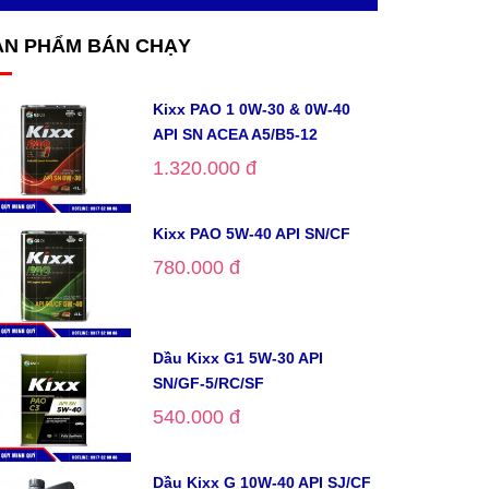
ẢN PHẨM BÁN CHẠY
Kixx PAO 1 0W-30 & 0W-40
API SN ACEA A5/B5-12
1.320.000 đ
Kixx PAO 5W-40 API SN/CF
780.000 đ
Dầu Kixx G1 5W-30 API
SN/GF-5/RC/SF
540.000 đ
Dầu Kixx G 10W-40 API SJ/CF