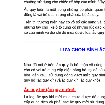
chuộng sử dụng cho chiếc xế hộp của mình. Vậ
Ắc quy luôn là một trong những bộ phận quan 
động là vai trò quan trọng nhất của bộ ắc quy.
T
rên thị trường hiện nay có vô số các hãng và 
những tay chơi xe ô tô cũng có những lúc gặp k
xe của mình và địa chỉ để mua được loại
ắc quy
LỰA CHỌN BÌNH Ắ
Như đã nói ở trên,
ắc quy
là bộ phận vô cùng q
còn có vai trò cung cấp điện năng hỗ trợ để sử 
hòa, đèn xe… sử dụng dòng vượt mức quy định 
quy hở (ắc quy kín) và ắc quy kín (ắc quy khô)
Ắc quy hở (ắc quy nước):
Là loại ắc quy khi mới mua chưa được đổ dung 
cấp dung dịch và phải sạc ắc quy mới sử dụng 