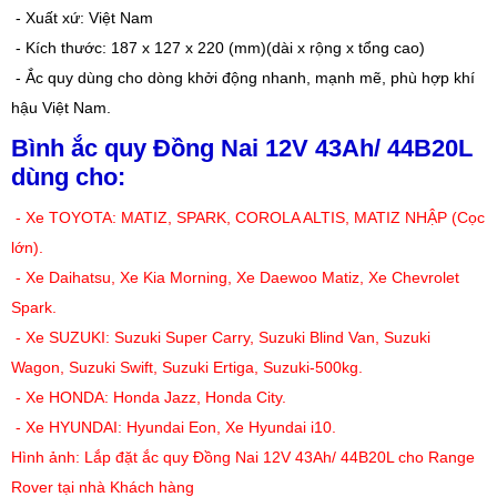
- Xuất xứ: Việt Nam
- Kích thước: 187 x 127 x 220 (mm)(dài x rộng x tổng cao)
- Ắc quy dùng cho dòng khởi động nhanh, mạnh mẽ, phù hợp khí
hậu Việt Nam.
Bình ắc quy Đồng Nai 12V 43Ah/ 44B20L
dùng cho:
- Xe TOYOTA: MATIZ, SPARK, COROLA ALTIS, MATIZ NHẬP (Cọc
lớn).
- Xe Daihatsu, Xe Kia Morning, Xe Daewoo Matiz, Xe Chevrolet
Spark.
- Xe SUZUKI: Suzuki Super Carry, Suzuki Blind Van, Suzuki
Wagon, Suzuki Swift, Suzuki Ertiga, Suzuki-500kg.
- Xe HONDA: Honda Jazz, Honda City.
- Xe HYUNDAI: Hyundai Eon, Xe Hyundai i10.
Hình ảnh: Lắp đặt ắc quy Đồng Nai 12V 43Ah/ 44B20L cho Range
Rover tại nhà Khách hàng