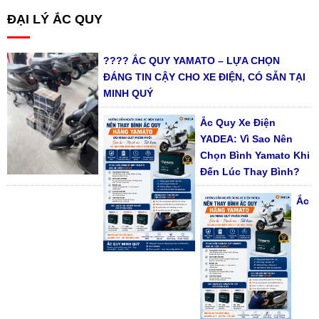
ĐẠI LÝ ẮC QUY
???? ẮC QUY YAMATO – LỰA CHỌN
ĐÁNG TIN CẬY CHO XE ĐIỆN, CÓ SẴN TẠI
MINH QUÝ
Ắc Quy Xe Điện
YADEA: Vì Sao Nên
Chọn Bình Yamato Khi
Đến Lúc Thay Bình?
Ắc