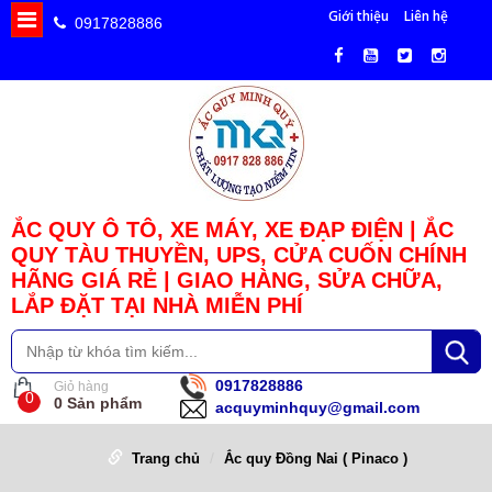
Giới thiệu
Liên hệ
0917828886
ẮC QUY Ô TÔ, XE MÁY, XE ĐẠP ĐIỆN | ẮC
QUY TÀU THUYỀN, UPS, CỬA CUỐN CHÍNH
HÃNG GIÁ RẺ | GIAO HÀNG, SỬA CHỮA,
LẮP ĐẶT TẠI NHÀ MIỄN PHÍ
0917828886
Giỏ hàng
0
0
Sản phẩm
acquyminhquy@gmail.com
Trang chủ
Ắc quy Đồng Nai ( Pinaco )