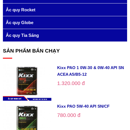
Ắc quy Rocket
Ắc quy Globe
Ắc quy Tia Sáng
SẢN PHẨM BÁN CHẠY
Kixx PAO 1 0W-30 & 0W-40 API SN
ACEA A5/B5-12
1.320.000 đ
Kixx PAO 5W-40 API SN/CF
780.000 đ