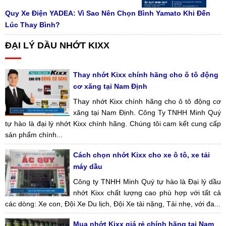
Quy Xe Điện YADEA: Vì Sao Nên Chọn Bình Yamato Khi Đến
Lúc Thay Bình?
ĐẠI LÝ DẦU NHỚT KIXX
Thay nhớt Kixx chính hãng cho ô tô động
cơ xăng tại Nam Định
Thay nhớt Kixx chính hãng cho ô tô động cơ
xăng tại Nam Định. Công Ty TNHH Minh Quý
tự hào là đại lý nhớt Kixx chính hãng. Chúng tôi cam kết cung cấp
sản phẩm chính...
Cách chọn nhớt Kixx cho xe ô tô, xe tải
máy dầu
Công ty TNHH Minh Quý tự hào là Đại lý dầu
nhớt Kixx chất lượng cao phù hợp với tất cả
các dòng: Xe con, Đội Xe Du lịch, Đội Xe tải nặng, Tải nhẹ, với đa...
Mua nhớt Kixx giá rẻ chính hãng tại Nam