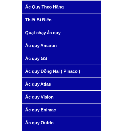
Ắc Quy Theo Hãng
Thiết Bị Điên
Quạt chạy ắc quy
Ắc quy Amaron
Ắc quy GS
Ắc quy Đồng Nai ( Pinaco )
Ắc quy Atlas
Ắc quy Vision
Ắc quy Enimac
Ắc quy Outdo