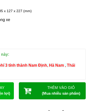
5 x 127 x 227 (mm)
òng xe
 này:
phí 3 tỉnh thành Nam Định, Hà Nam , Thái
AY
THÊM VÀO GIỎ
n lợi)
(Mua nhiều sản phẩm)