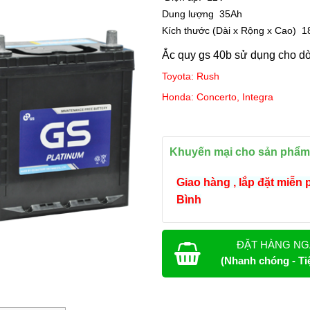
Dung lượng
35Ah
Kích thước (Dài x Rộng x Cao)
18
Ắc quy gs 40b sử dụng cho d
Toyota: Rush
Honda: Concerto, Integra
Khuyến mại cho sản phẩm
Giao hàng , lắp đặt miễn 
Bình
ĐẶT HÀNG NG
(Nhanh chóng - Tiệ