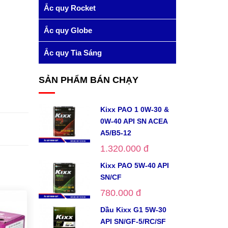
Ắc quy Rocket
Ắc quy Globe
Ắc quy Tia Sáng
SẢN PHẨM BÁN CHẠY
Kixx PAO 1 0W-30 &
0W-40 API SN ACEA
A5/B5-12
1.320.000 đ
Kixx PAO 5W-40 API
SN/CF
780.000 đ
Dầu Kixx G1 5W-30
API SN/GF-5/RC/SF