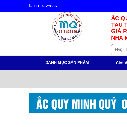
0917828886
ẮC QU
TÀU 
GIÁ R
NHÀ 
DANH MỤC SẢN PHẨM
Giới t