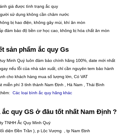
đánh giá được tình trạng ắc quy
 người sử dụng không cần châm nước
không bị hao điện, không gây mùi, khí ăn mòn
 cấp đảm bảo độ bền cơ học cao, không bị hóa chất ăn mòn
́t sản phẩm ắc quy Gs
uy Minh Quý luôn đảm bảo chính hãng 100%, date mới nhất
gay nếu lỗi của nhà sản xuất, chỉ cần nguyên tem bảo hành
ranh cho khách hàng mua số lượng lớn, Có VAT
ặt miễn phí 3 tỉnh thành Nam Định , Hà Nam , Thái Bình
thêm:
Các loại bình ắc quy hãng khác
a ắc quy GS ở đâu tốt nhất Nam Định ?
ty TNHH Ắc Quy Minh Quý
 đối diện Đền Trần ), p Lộc Vượng , tp Nam Định