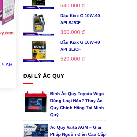
540.000 đ
Dầu Kixx G 10W-40
API SJ/CF
360.000 đ
Dầu Kixx G 10W-40
API SL/CF
520.000 đ
.5 AH
Ắc quy GS MF Din70(12V - 70AH)
Ắc Quy
ĐẠI LÝ ẮC QUY
Liên hệ
Bình Ắc Quy Toyota Wigo
Dùng Loại Nào? Thay Ắc
Quy Chính Hãng Tại Minh
Quý
Ắc Quy Varta AGM – Giải
Pháp Nguồn Điện Cao Cấp