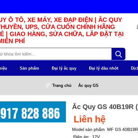
Y Ô TÔ, XE MÁY, XE ĐẠP ĐIỆN | ẮC QUY
THUYỀN, UPS, CỬA CUỐN CHÍNH HÃNG
Ẻ | GIAO HÀNG, SỬA CHỮA, LẮP ĐẶT TẠI
MIỄN PHÍ
hiệu
Sản phẩm
Đại lý ắc quy
Đại lý dầu nhớt
Dịc
Trang chủ
Ắc quy GS
Ắc Quy GS 40B19R (
Liên hệ
Model sản phẩm
MF GS 40B19R
Điện áp:
12V