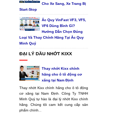
Cho Xe Sang, Xe Trang Bị
Start-Stop
Ắc Quy VinFast VF3, VF5,
VF6 Dùng Bình Gì?
Hướng Dẫn Chọn Đúng
Loại Và Thay Chính Hãng Tại Ắc Quy
Minh Quý
ĐẠI LÝ DẦU NHỚT KIXX
Thay nhớt Kixx chính
hãng cho ô tô động cơ
xăng tại Nam Định
Thay nhớt Kixx chính hãng cho ô tô động
cơ xăng tại Nam Định. Công Ty TNHH
Minh Quý tự hào là đại lý nhớt Kixx chính
hãng. Chúng tôi cam kết cung cấp sản
phẩm chính...