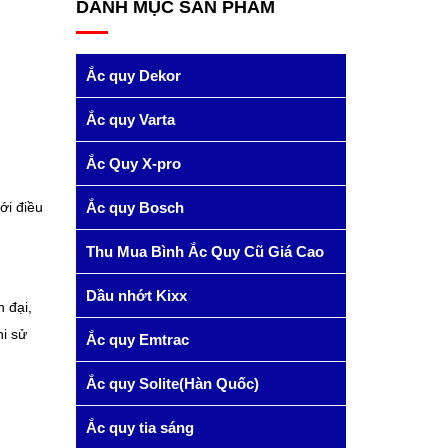
DANH MỤC SẢN PHẨM
Ắc quy Dekor
Ắc quy Varta
Ắc Quy X-pro
ới điều
Ắc quy Bosch
Thu Mua Bình Ắc Quy Cũ Giá Cao
Dầu nhớt Kixx
 đại,
hi sử
Ắc quy Emtrac
Ắc quy Solite(Hàn Quốc)
Ắc quy tia sáng