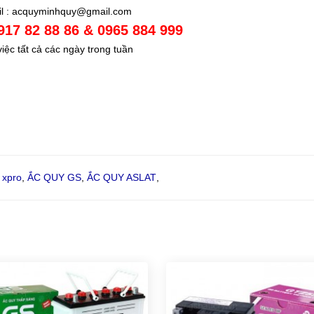
l : acquyminhquy@gmail.com
0917 82 88 86 & 0965 884 999
iệc tất cả các ngày trong tuần
 xpro
,
ẮC QUY GS
,
ẮC QUY ASLAT
,