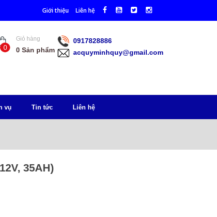
Giới thiệu
Liên hệ
Giỏ hàng
0917828886
0
0
Sản phẩm
acquyminhquy@gmail.com
h vụ
Tin tức
Liên hệ
12V, 35AH)