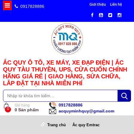
Giới thiệu
Liên hệ
0917828886
ẮC QUY Ô TÔ, XE MÁY, XE ĐẠP ĐIỆN | ẮC
QUY TÀU THUYỀN, UPS, CỬA CUỐN CHÍNH
HÃNG GIÁ RẺ | GIAO HÀNG, SỬA CHỮA,
LẮP ĐẶT TẠI NHÀ MIỄN PHÍ
0917828886
Giỏ hàng
0
0
Sản phẩm
acquyminhquy@gmail.com
Trang chủ
Ắc quy Emtrac