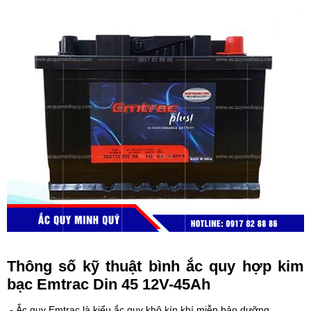
Thông số kỹ thuật bình ắc quy hợp kim
bạc Emtrac Din 45 12V-45Ah
- Ắc quy Emtrac là kiểu ắc quy khô kín khí miễn bảo dưỡng