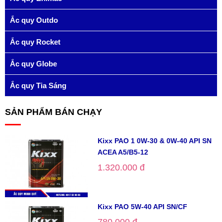
Ắc quy Outdo
Ắc quy Rocket
Ắc quy Globe
Ắc quy Tia Sáng
SẢN PHẨM BÁN CHẠY
Kixx PAO 1 0W-30 & 0W-40 API SN
ACEA A5/B5-12
1.320.000 đ
Kixx PAO 5W-40 API SN/CF