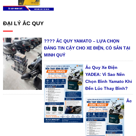
ĐẠI LÝ ẮC QUY
???? ẮC QUY YAMATO – LỰA CHỌN
ĐÁNG TIN CẬY CHO XE ĐIỆN, CÓ SẴN TẠI
MINH QUÝ
Ắc Quy Xe Điện
YADEA: Vì Sao Nên
Chọn Bình Yamato Khi
Đến Lúc Thay Bình?
Ắc