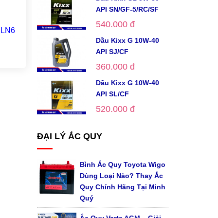
API SN/GF-5/RC/SF
540.000 đ
 LN6
Ắc Quy Varta AGM 95 Ah LN5
0 Ắc Qu
Dầu Kixx G 10W-40
595901085
API SJ/CF
Liên hệ
360.000 đ
Dầu Kixx G 10W-40
API SL/CF
520.000 đ
ĐẠI LÝ ẮC QUY
Bình Ắc Quy Toyota Wigo
Dùng Loại Nào? Thay Ắc
Quy Chính Hãng Tại Minh
Quý