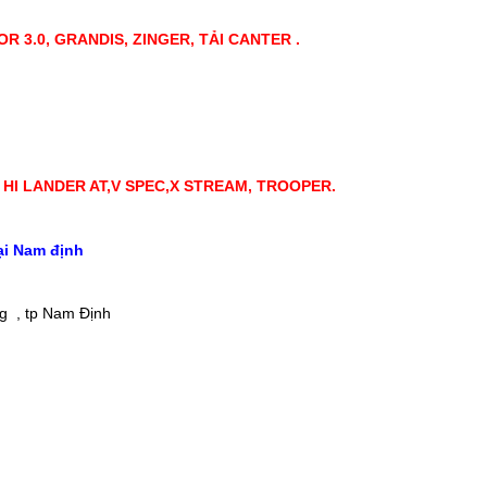
OR 3.0, GRANDIS, ZINGER, TẢI CANTER .
ẤN, HI LANDER AT,V SPEC,X STREAM, TROOPER.
ại Nam định
ng , tp Nam Định