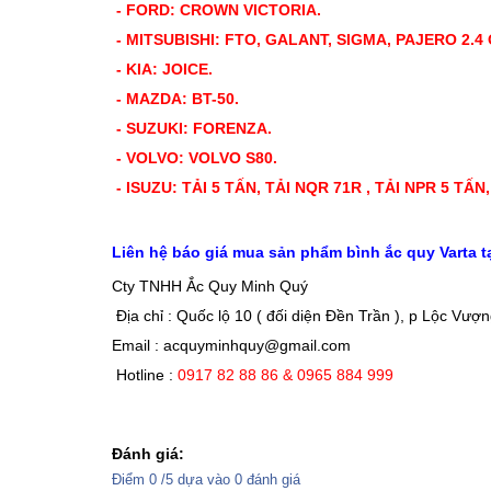
- FORD: CROWN VICTORIA.
- MITSUBISHI: FTO, GALANT, SIGMA, PAJERO 2.4 
- KIA: JOICE.
- MAZDA: BT-50.
- SUZUKI: FORENZA.
- VOLVO: VOLVO S80.
- ISUZU: TẢI 5 TẤN, TẢI NQR 71R , TẢI NPR 5 T
Liên hệ báo giá mua sản phẩm bình ắc quy Varta t
Cty TNHH Ắc Quy Minh Quý
Địa chỉ : Quốc lộ 10 ( đối diện Đền Trần ), p Lộc Vượ
Email : acquyminhquy@gmail.com
Hotline :
0917 82 88 86 & 0965 884 999
Đánh giá:
Điểm
0
/5 dựa vào
0
đánh giá