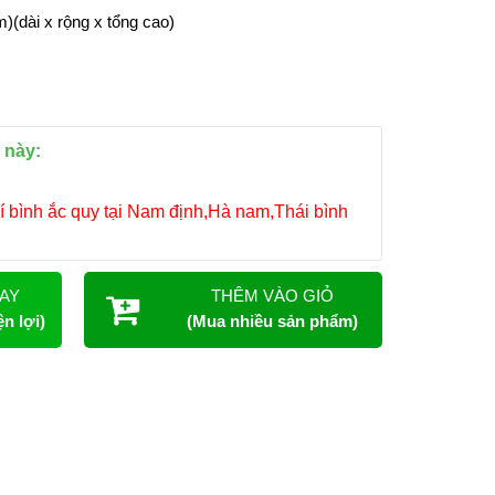
)(dài x rộng x tổng cao)
 này:
í bình ắc quy tại Nam định,Hà nam,Thái bình
AY
THÊM VÀO GIỎ
n lợi)
(Mua nhiều sản phẩm)