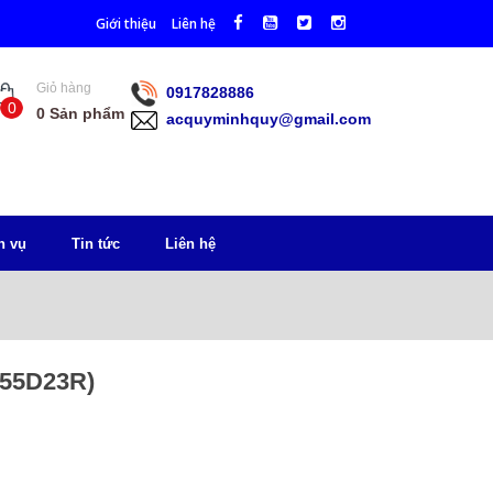
Giới thiệu
Liên hệ
Giỏ hàng
0917828886
0
0
Sản phẩm
acquyminhquy@gmail.com
h vụ
Tin tức
Liên hệ
(55D23R)