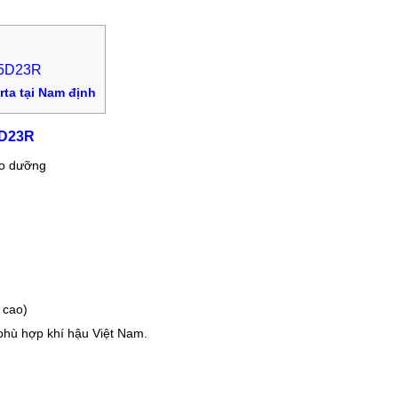
 55D23R
rta tại Nam định
5D23R
ảo dưỡng
g cao)
hù hợp khí hậu Việt Nam.