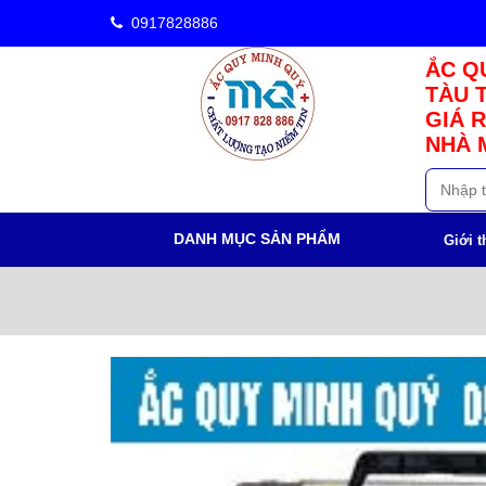
0917828886
ẮC QU
TÀU 
GIÁ R
NHÀ 
DANH MỤC SẢN PHẨM
Giới t