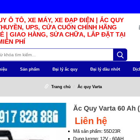
Y Ô TÔ, XE MÁY, XE ĐẠP ĐIỆN | ẮC QUY
THUYỀN, UPS, CỬA CUỐN CHÍNH HÃNG
Ẻ | GIAO HÀNG, SỬA CHỮA, LẮP ĐẶT TẠI
MIỄN PHÍ
hiệu
Sản phẩm
Đại lý ắc quy
Đại lý dầu nhớt
Dịc
Trang chủ
Ắc quy Varta
Ăc Quy Varta 60 Ah 
Liên hệ
Mã sản phẩm: 55D23R
Dung lượng: 12V - 60AH