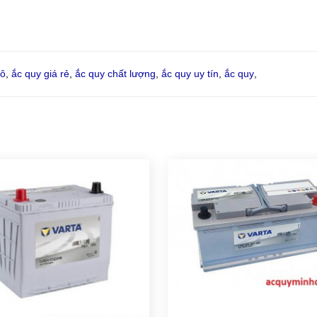
tô
,
ắc quy giá rẻ
,
ắc quy chất lượng
,
ắc quy uy tín
,
ắc quy
,