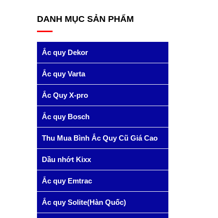
DANH MỤC SẢN PHẨM
Ắc quy Dekor
Ắc quy Varta
Ắc Quy X-pro
Ắc quy Bosch
Thu Mua Bình Ắc Quy Cũ Giá Cao
Dầu nhớt Kixx
Ắc quy Emtrac
Ắc quy Solite(Hàn Quốc)