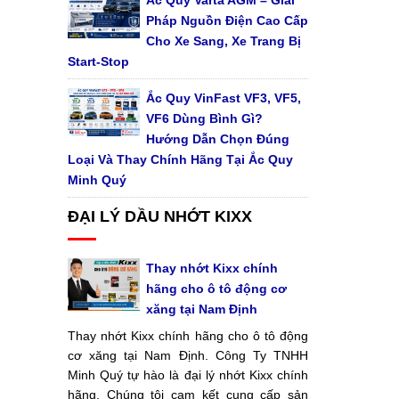
Ắc Quy Varta AGM – Giải
Pháp Nguồn Điện Cao Cấp
Cho Xe Sang, Xe Trang Bị
Start-Stop
Ắc Quy VinFast VF3, VF5,
VF6 Dùng Bình Gì?
Hướng Dẫn Chọn Đúng
Loại Và Thay Chính Hãng Tại Ắc Quy
Minh Quý
ĐẠI LÝ DẦU NHỚT KIXX
Thay nhớt Kixx chính
hãng cho ô tô động cơ
xăng tại Nam Định
Thay nhớt Kixx chính hãng cho ô tô động
cơ xăng tại Nam Định. Công Ty TNHH
Minh Quý tự hào là đại lý nhớt Kixx chính
hãng. Chúng tôi cam kết cung cấp sản