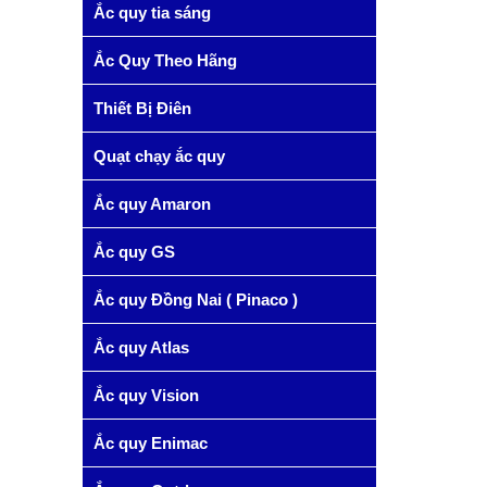
Ắc quy tia sáng
Ắc Quy Theo Hãng
Thiết Bị Điên
Quạt chạy ắc quy
Ắc quy Amaron
Ắc quy GS
Ắc quy Đồng Nai ( Pinaco )
Ắc quy Atlas
Ắc quy Vision
Ắc quy Enimac