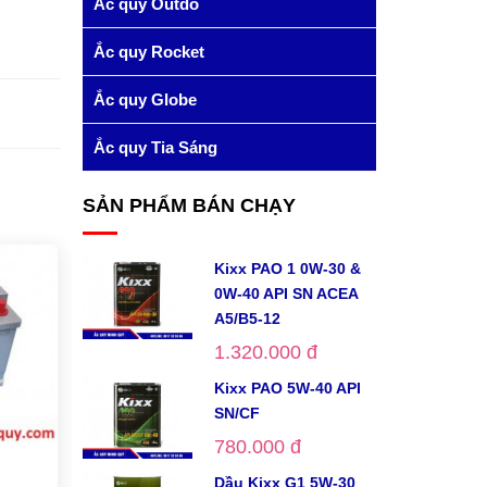
Ắc quy Outdo
Ắc quy Rocket
Ắc quy Globe
Ắc quy Tia Sáng
SẢN PHẨM BÁN CHẠY
Kixx PAO 1 0W-30 &
0W-40 API SN ACEA
A5/B5-12
1.320.000 đ
Kixx PAO 5W-40 API
SN/CF
780.000 đ
Dầu Kixx G1 5W-30