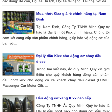
các dòng: Xe con, Đội Xe Du lịch, Đội Xe tải nặng, Tải nhẹ, với đa...
Mua nhớt Kixx giá rẻ chính hãng tại Nam
Định
Tại Nam Định, Công Ty TNHH Minh Quý tự
hào là đại lý nhớt Kixx chính hãng. Chúng tôi
cam kết cung cấp sản phẩm chính hãng, giúp bảo vệ động cơ của
bạn với...
Đại lý dầu Kixx cho động cơ chạy dầu
diesel
Trong bài viết này, Ắc quy Minh Quý xin giới
thiệu cho quý khách hàng dòng sản phẩm
dầu nhớt kixx cho động cơ xe khách chạy dầu diesel (PCMO,
Passenger Car Motor Oil). ...
Dầu động cơ xăng Kixx cao cấp
Công Ty TNHH Ắc Quy Minh Quý tự hào là
Đại lý dầu nhớt Kixx cho động cơ, dầu thủy