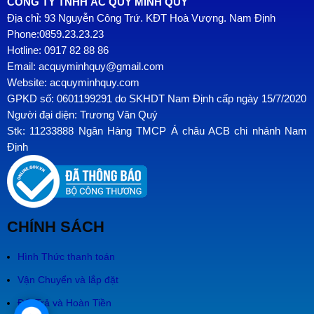
CÔNG TY TNHH ẮC QUY MINH QUÝ
Địa chỉ: 93 Nguyễn Công Trứ. KĐT Hoà Vượng. Nam Định
Phone:0859.23.23.23
Hotline: 0917 82 88 86
Email: acquyminhquy@gmail.com
Website: acquyminhquy.com
GPKD số: 0601199291 do SKHDT Nam Định cấp ngày 15/7/2020
Người đại diện: Trương Văn Quý
Stk: 11233888 Ngân Hàng TMCP Á châu ACB chi nhánh Nam
Định
CHÍNH SÁCH
Hình Thức thanh toán
Vận Chuyển và lắp đặt
Đổi Trả và Hoàn Tiền