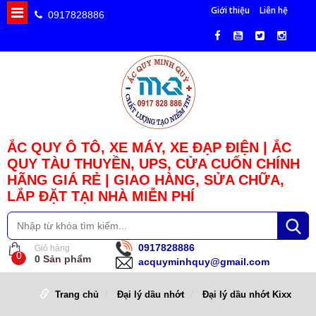
Giới thiệu
Liên hệ
0917828886
ẮC QUY Ô TÔ, XE MÁY, XE ĐẠP ĐIỆN | ẮC
QUY TÀU THUYỀN, UPS, CỬA CUỐN CHÍNH
HÃNG GIÁ RẺ | GIAO HÀNG, SỬA CHỮA,
LẮP ĐẶT TẠI NHÀ MIỄN PHÍ
0917828886
Giỏ hàng
0
0
Sản phẩm
acquyminhquy@gmail.com
Trang chủ
Đại lý dầu nhớt
Đại lý dầu nhớt Kixx