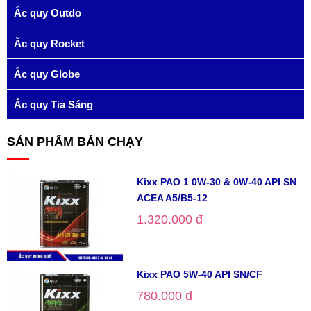
Ắc quy Outdo
Ắc quy Rocket
Ắc quy Globe
Ắc quy Tia Sáng
SẢN PHẨM BÁN CHẠY
Kixx PAO 1 0W-30 & 0W-40 API SN
ACEA A5/B5-12
1.320.000 đ
Kixx PAO 5W-40 API SN/CF
780.000 đ