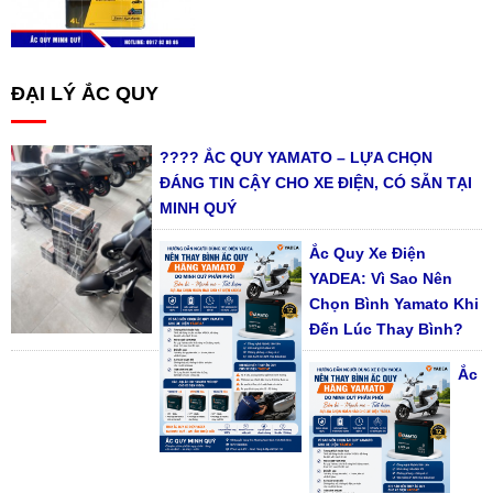
ĐẠI LÝ ẮC QUY
???? ẮC QUY YAMATO – LỰA CHỌN
ĐÁNG TIN CẬY CHO XE ĐIỆN, CÓ SẴN TẠI
MINH QUÝ
Ắc Quy Xe Điện
YADEA: Vì Sao Nên
Chọn Bình Yamato Khi
Đến Lúc Thay Bình?
Ắc