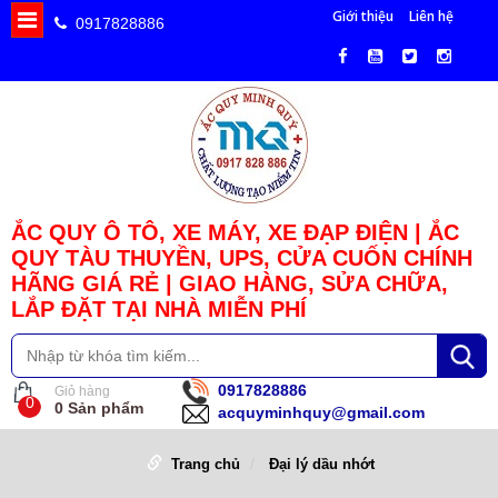
Giới thiệu
Liên hệ
0917828886
ẮC QUY Ô TÔ, XE MÁY, XE ĐẠP ĐIỆN | ẮC
QUY TÀU THUYỀN, UPS, CỬA CUỐN CHÍNH
HÃNG GIÁ RẺ | GIAO HÀNG, SỬA CHỮA,
LẮP ĐẶT TẠI NHÀ MIỄN PHÍ
0917828886
Giỏ hàng
0
0
Sản phẩm
acquyminhquy@gmail.com
Trang chủ
Đại lý dầu nhớt