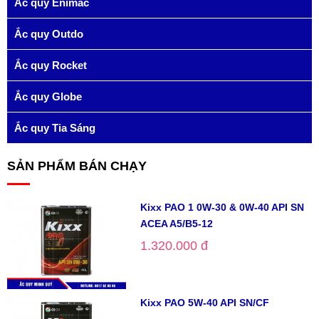
Ắc quy Enimac
Ắc quy Outdo
Ắc quy Rocket
Ắc quy Globe
Ắc quy Tia Sáng
SẢN PHẨM BÁN CHẠY
Kixx PAO 1 0W-30 & 0W-40 API SN
ACEA A5/B5-12
1.320.000 đ
Kixx PAO 5W-40 API SN/CF