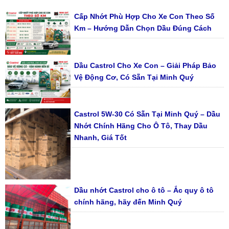
Cấp Nhớt Phù Hợp Cho Xe Con Theo Số
Km – Hướng Dẫn Chọn Dầu Đúng Cách
Dầu Castrol Cho Xe Con – Giải Pháp Bảo
Vệ Động Cơ, Có Sẵn Tại Minh Quý
Castrol 5W-30 Có Sẵn Tại Minh Quý – Dầu
Nhớt Chính Hãng Cho Ô Tô, Thay Dầu
Nhanh, Giá Tốt
Dầu nhớt Castrol cho ô tô – Ắc quy ô tô
chính hãng, hãy đến Minh Quý